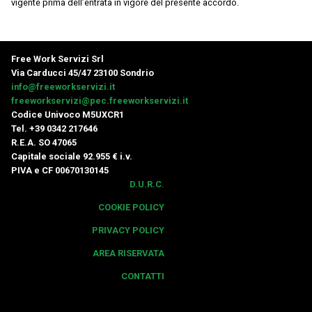
vigente prima dell’entrata in vigore del presente accordo.
Free Work Servizi Srl
Via Carducci 45/47 23100 Sondrio
info@freeworkservizi.it
freeworkservizi@pec.freeworkservizi.it
Codice Univoco M5UXCR1
Tel. +39 0342 217646
R.E.A. SO 47065
Capitale sociale 92.955 € i.v.
PIVA e CF 00670130145
D.U.R.C.
COOKIE POLICY
PRIVACY POLICY
AREA RISERVATA
CONTATTI