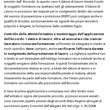
previsto dall’ Accordo. In questo caso il datore di lavoro riveste il ruolo
di soggetto formatore cui spettano tutti gli adempimenti. Il Datore di
Lavoro in possesso dei requisiti per lo svolgimento diretto dei compiti
del servizio di prevenzione e protezione (RSPP) può svolgere anche in
qualità di docente, esclusivamente nei riguardi dei propri lavoratori,
preposti e dirigenti, la formazione delle suddette figure.
Controllo delle attività formative e monitoraggio dell’applicazione
dell’Accordo:
il
datore di lavoro
,
oltre ad assicurare che ciascun
lavoratore riceva una formazione
sufficiente ed adeguata in merito ai
rischi specifici,
deve
, pertanto, anche
verificarne l’efficacia durante
lo svolgimento della prestazione di lavoro.
La vigilanza ispettiva non
si limita ai soli destinatari dell’obbligo formativo ma si estende anche ai
soggetti erogatori della formazione. è quindi fondamentale che la
documentazione relativa ai corsi, a tutela del datore di lavoro e in
considerazione della sua responsabilità penale in materia, attesti
chiaramente da parte dell’ente formatore, che l’intero percorso
formativo sia conforme alle prescrizioni dell’Accordo.
In fase di prima applicazione e comunque non oltre dodici mesi
dall’entrata in vigore del presente accordo, possono essere avviati i
corsi secondo quanto previsti degli accordi Stato-Regioni abrogati al
successivo punto 3 nonché dell’allegato XIV del d.lgs. n. 81/2008