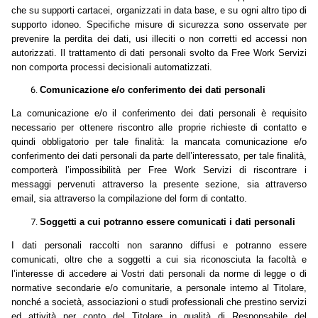
che su supporti cartacei, organizzati in data base, e su ogni altro tipo di
supporto idoneo. Specifiche misure di sicurezza sono osservate per
prevenire la perdita dei dati, usi illeciti o non corretti ed accessi non
autorizzati. Il trattamento di dati personali svolto da Free Work Servizi
non comporta processi decisionali automatizzati.
Comunicazione e/o conferimento dei dati personali
La comunicazione e/o il conferimento dei dati personali è requisito
necessario per ottenere riscontro alle proprie richieste di contatto e
quindi obbligatorio per tale finalità: la mancata comunicazione e/o
conferimento dei dati personali da parte dell’interessato, per tale finalità,
comporterà l’impossibilità per Free Work Servizi
di riscontrare i
messaggi pervenuti attraverso la presente sezione, sia attraverso
email, sia attraverso la compilazione del form di contatto.
Soggetti a cui potranno essere comunicati i dati personali
I dati personali raccolti non saranno diffusi e potranno essere
comunicati, oltre che a soggetti a cui sia riconosciuta la facoltà e
l’interesse di accedere ai Vostri dati personali da norme di legge o di
normative secondarie e/o comunitarie, a personale interno al Titolare,
nonché a società, associazioni o studi professionali che prestino servizi
ed attività per conto del Titolare in qualità di Responsabile del