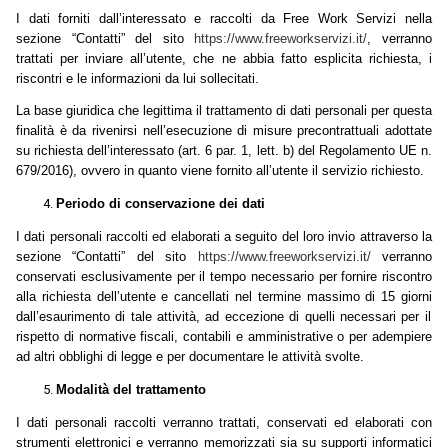
I dati forniti dall’interessato e raccolti da Free Work Servizi nella
sezione “Contatti” del sito
https://www.freeworkservizi.it/
, verranno
trattati per inviare all’utente, che ne abbia fatto esplicita richiesta, i
riscontri e le informazioni da lui sollecitati.
La base giuridica che legittima il trattamento di dati personali per questa
finalità è da rivenirsi nell’esecuzione di misure precontrattuali adottate
su richiesta dell’interessato (art. 6 par. 1, lett. b) del Regolamento UE n.
679/2016), ovvero in quanto viene fornito all’utente il servizio richiesto.
Periodo di conservazione dei dati
I dati personali raccolti ed elaborati a seguito del loro invio attraverso la
sezione “Contatti” del sito
https://www.freeworkservizi.it/
verranno
conservati esclusivamente per il tempo necessario per fornire riscontro
alla richiesta dell’utente e cancellati
nel termine massimo di 15 giorni
dall’esaurimento di tale attività, ad eccezione di quelli necessari per il
rispetto di normative fiscali, contabili e amministrative o per adempiere
ad altri obblighi di legge e per documentare le attività svolte.
Modalità del trattamento
I dati personali raccolti verranno trattati, conservati ed elaborati con
strumenti elettronici e verranno memorizzati sia su supporti informatici