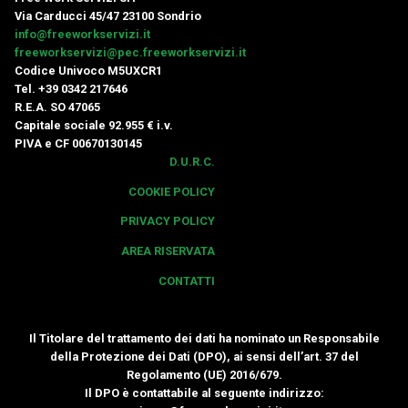
Via Carducci 45/47 23100 Sondrio
info@freeworkservizi.it
freeworkservizi@pec.freeworkservizi.it
Codice Univoco M5UXCR1
Tel. +39 0342 217646
R.E.A. SO 47065
Capitale sociale 92.955 € i.v.
PIVA e CF 00670130145
D.U.R.C.
COOKIE POLICY
PRIVACY POLICY
AREA RISERVATA
CONTATTI
Il Titolare del trattamento dei dati ha nominato un Responsabile
della Protezione dei Dati (DPO), ai sensi dell’art. 37 del
Regolamento (UE) 2016/679.
Il DPO è contattabile al seguente indirizzo: