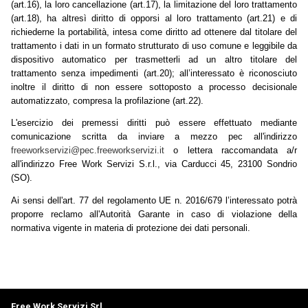
(art.16), la loro cancellazione (art.17), la limitazione del loro trattamento
(art.18), ha altresì diritto di opporsi al loro trattamento (art.21) e di
richiederne la portabilità, intesa come diritto ad ottenere dal titolare del
trattamento i dati in un formato strutturato di uso comune e leggibile da
dispositivo automatico per trasmetterli ad un altro titolare del
trattamento senza impedimenti (art.20); all’interessato è riconosciuto
inoltre il diritto di non essere sottoposto a processo decisionale
automatizzato, compresa la profilazione (art.22).
L'esercizio dei premessi diritti può essere effettuato mediante
comunicazione scritta da inviare a mezzo pec all'indirizzo
freeworkservizi@pec.freeworkservizi.it
o lettera raccomandata a/r
all'indirizzo Free Work Servizi S.r.l., via Carducci 45, 23100 Sondrio
(SO).
Ai sensi dell'art. 77 del regolamento UE n. 2016/679 l’interessato potrà
proporre reclamo all'Autorità Garante in caso di violazione della
normativa vigente in materia di protezione dei dati personali.
Free Work Servizi Srl