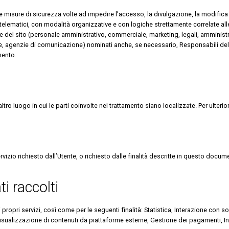
une misure di sicurezza volte ad impedire l’accesso, la divulgazione, la modifica
elematici, con modalità organizzative e con logiche strettamente correlate alle fi
ne del sito (personale amministrativo, commerciale, marketing, legali, amministr
tiche, agenzie di comunicazione) nominati anche, se necessario, Responsabili de
mento.
ltro luogo in cui le parti coinvolte nel trattamento siano localizzate. Per ulterior
rvizio richiesto dall’Utente, o richiesto dalle finalità descritte in questo docu
i raccolti
re i propri servizi, così come per le seguenti finalità: Statistica, Interazione c
 Visualizzazione di contenuti da piattaforme esterne, Gestione dei pagamenti, I