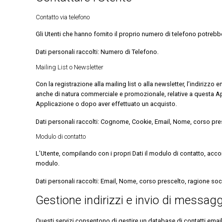
Contatto via telefono
Gli Utenti che hanno fornito il proprio numero di telefono potreb
Dati personali raccolti: Numero di Telefono.
Mailing List o Newsletter
Con la registrazione alla mailing list o alla newsletter, l’indiriz
anche di natura commerciale e promozionale, relative a questa App
Applicazione o dopo aver effettuato un acquisto.
Dati personali raccolti: Cognome, Cookie, Email, Nome, corso presce
Modulo di contatto
L’Utente, compilando con i propri Dati il modulo di contatto, accons
modulo.
Dati personali raccolti: Email, Nome, corso prescelto, ragione social
Gestione indirizzi e invio di messagg
Questi servizi consentono di gestire un database di contatti email, 