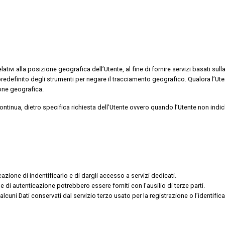
tivi alla posizione geografica dell’Utente, al fine di fornire servizi basati sul
redefinito degli strumenti per negare il tracciamento geografico. Qualora l’Ut
ione geografica.
ntinua, dietro specifica richiesta dell’Utente ovvero quando l’Utente non indic
azione di indentificarlo e di dargli accesso a servizi dedicati.
e di autenticazione potrebbero essere forniti con l’ausilio di terze parti.
ni Dati conservati dal servizio terzo usato per la registrazione o l’identific