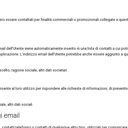
bero essere contattati per finalità commerciali o promozionali collegate a que
zo email dell’Utente viene automaticamente inserito in una lista di contatti a cu
licazione. L’indirizzo email dell’Utente potrebbe anche essere aggiunto a que
lto, ragione sociale, altri dati societari.
ente al loro utilizzo per rispondere alle richieste di informazioni, di preventiv
e, altri dati sociali.
i email
contatti telefonici o contatti di qualunque altro tipo, utilizzati per comunicare