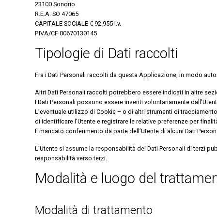
23100 Sondrio
R.E.A. SO 47065
CAPITALE SOCIALE € 92.955 i.v.
P.IVA/CF 00670130145
Tipologie di Dati raccolti
Fra i Dati Personali raccolti da questa Applicazione, in modo aut
Altri Dati Personali raccolti potrebbero essere indicati in altre sez
I Dati Personali possono essere inseriti volontariamente dall’Ute
L’eventuale utilizzo di Cookie – o di altri strumenti di tracciament
di identificare l’Utente e registrare le relative preferenze per final
Il mancato conferimento da parte dell’Utente di alcuni Dati Person
L’Utente si assume la responsabilità dei Dati Personali di terzi pub
responsabilità verso terzi.
Modalità e luogo del trattament
Modalità di trattamento