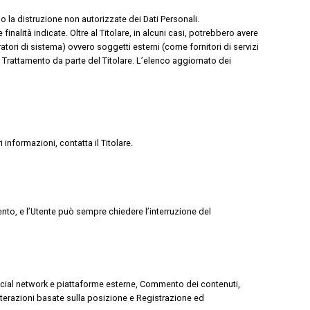
 o la distruzione non autorizzate dei Dati Personali.
nalità indicate. Oltre al Titolare, in alcuni casi, potrebbero avere
atori di sistema) ovvero soggetti esterni (come fornitori di servizi
l Trattamento da parte del Titolare. L’elenco aggiornato dei
i informazioni, contatta il Titolare.
mento, e l’Utente può sempre chiedere l’interruzione del
on social network e piattaforme esterne, Commento dei contenuti,
nterazioni basate sulla posizione e Registrazione ed